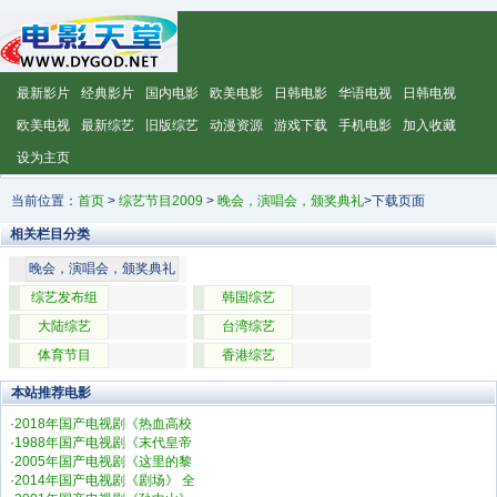
最新影片
经典影片
国内电影
欧美电影
日韩电影
华语电视
日韩电视
欧美电视
最新综艺
旧版综艺
动漫资源
游戏下载
手机电影
加入收藏
设为主页
当前位置：
首页
>
综艺节目2009
>
晚会，演唱会，颁奖典礼
>下载页面
相关栏目分类
晚会，演唱会，颁奖典礼
综艺发布组
韩国综艺
大陆综艺
台湾综艺
体育节目
香港综艺
本站推荐电影
·
2018年国产电视剧《热血高校
·
1988年国产电视剧《末代皇帝
·
2005年国产电视剧《这里的黎
·
2014年国产电视剧《剧场》 全