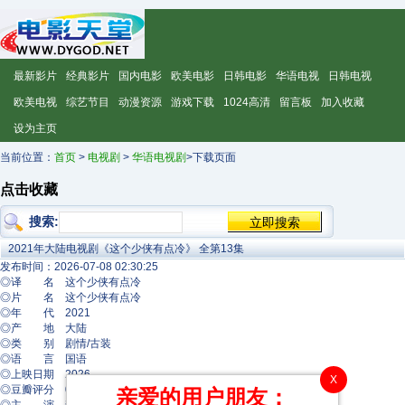
最新影片
经典影片
国内电影
欧美电影
日韩电影
华语电视
日韩电视
欧美电视
综艺节目
动漫资源
游戏下载
1024高清
留言板
加入收藏
设为主页
当前位置：
首页
>
电视剧
>
华语电视剧
>下载页面
点击收藏
搜索:
2021年大陆电视剧《这个少侠有点冷》 全第13集
发布时间：2026-07-08 02:30:25
◎译 名 这个少侠有点冷
◎片 名 这个少侠有点冷
◎年 代 2021
◎产 地 大陆
◎类 别 剧情/古装
◎语 言 国语
◎上映日期 2026
X
◎豆瓣评分 0.0
亲爱的用户朋友：