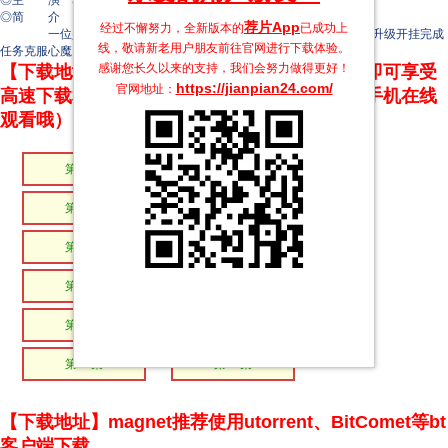
◎主 演 李菲
◎简 介
荐片App
经过不懈努力，全新版本的
已成功上
一位少女游戏少女然穿越进游戏当中，化身反派尹二三，一路升级开挂完成
线，敬请新老用户朋友前往官网进行下载体验。
任务克服心魔，攻略小师弟产生感情的浪漫甜宠剧。
感谢您长久以来的支持，我们会努力做得更好！
【下载地址】本站专属下载器：点击下方链接 即可享受
https://jianpian24.com/
官网地址：
高速下载和在线播放 专治迅雷无法下载（支持手机在线
观看哦）
第13集
第12集
第11集
第10集
第09集
第07集
第06集
第05集
第04集
第03集
第02集
第01集
【下载地址】magnet推荐使用utorrent、BitComet等bt
客户端下载