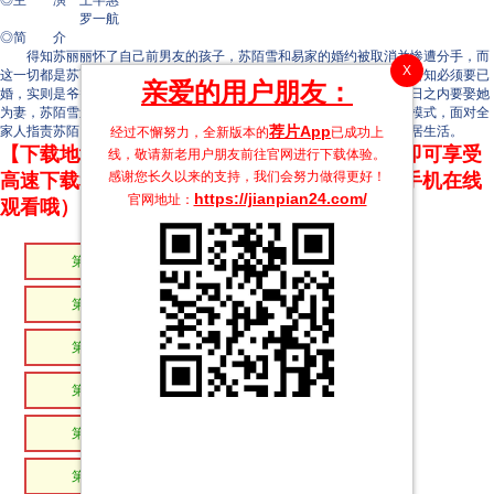
◎主 演 王芊惠
罗一航
◎简 介
得知苏丽丽怀了自己前男友的孩子，苏陌雪和易家的婚约被取消并惨遭分手，而
X
这一切都是苏丽丽和后妈的谋划。凌墨琛即将担任凌氏董事长，但却被告知必须要已
亲爱的用户朋友：
婚，实则是爷爷着急抱孙子，凌墨琛派人调查了苏陌雪的资料并扬言三日之内要娶她
为妻，苏陌雪逃不过只得带着凌墨琛回家，凌墨琛在苏家霸气上演护妻模式，面对全
荐片App
家人指责苏陌雪，唯有凌墨琛站在她身边不离不弃，两个人开启甜蜜同居生活。
经过不懈努力，全新版本的
已成功上
【下载地址】本站专属下载器：点击下方链接 即可享受
线，敬请新老用户朋友前往官网进行下载体验。
感谢您长久以来的支持，我们会努力做得更好！
高速下载和在线播放 专治迅雷无法下载（支持手机在线
https://jianpian24.com/
官网地址：
观看哦）
第17集
第16集
第15集
第14集
第13集
第12集
第11集
第10集
第09集
第08集
第07集
第06集