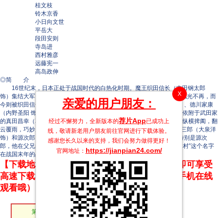
桂文枝
铃木京香
小日向文世
平岳大
段田安则
寺岛进
西村雅彦
远藤宪一
高岛政伸
◎简 介
16世纪末，日本正处于战国时代的白热化时期。魔王织田信长（吉田钢太郎
X
饰）集结大军，朝向早已失去甲斐之虎的武田领地袭来。武田家昔日的风光不再，而
亲爱的用户朋友：
今则被织田信长、上杉景胜（远藤宪一 饰）、北条氏政（高岛政伸 饰）、德川家康
（内野圣阳 饰）这几大豪强团团包围，灭亡在即。覆巢之下安有完卵，依附于武田家
荐片App
经过不懈努力，全新版本的
已成功上
的真田昌幸（草刈正雄 饰）为了保护真田家，于是运用变化多端的计谋纵横捭阖，翻
云覆雨，巧妙周旋于各路英雄之间。在此多事之秋，昌幸的两个儿子源三郎（大泉洋
线，敬请新老用户朋友前往官网进行下载体验。
饰）和源次郎（堺雅人 饰）见证并参与了时局动荡的各个重要事件。 特别是源次
感谢您长久以来的支持，我们会努力做得更好！
郎，他在父兄的磨练下迅速成长。而在不久后的将来，他还将以“真田幸村”这个名字
https://jianpian24.com/
官网地址：
在战国末年的战场上留下浓重的一笔……
【下载地址】本站专属下载器：点击下方链接 即可享受
高速下载和在线播放 专治迅雷无法下载（支持手机在线
观看哦）
第50集
第49集