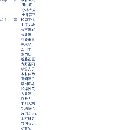
◎导 演 木村隆文
田中正
小林大児
土井祥平
◎主 演 松冈茉优
中原丈雄
藤本隆宏
藤井隆
齐藤由贵
黑木华
吉田羊
藤冈弘
近藤正臣
内野圣阳
草笛光子
木村佳乃
高畑淳子
草刈正雄
长泽雅美
大泉洋
堺雅人
中川大志
新納慎也
片冈爱之助
山本耕史
竹内结子
小林隆