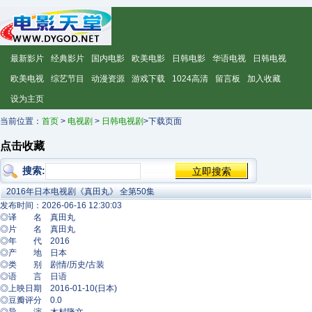
最新影片
经典影片
国内电影
欧美电影
日韩电影
华语电视
日韩电视
欧美电视
综艺节目
动漫资源
游戏下载
1024高清
留言板
加入收藏
设为主页
当前位置：
首页
>
电视剧
>
日韩电视剧
>下载页面
点击收藏
搜索:
2016年日本电视剧《真田丸》 全第50集
发布时间：2026-06-16 12:30:03
◎译 名 真田丸
◎片 名 真田丸
◎年 代 2016
◎产 地 日本
◎类 别 剧情/历史/古装
◎语 言 日语
◎上映日期 2016-01-10(日本)
◎豆瓣评分 0.0