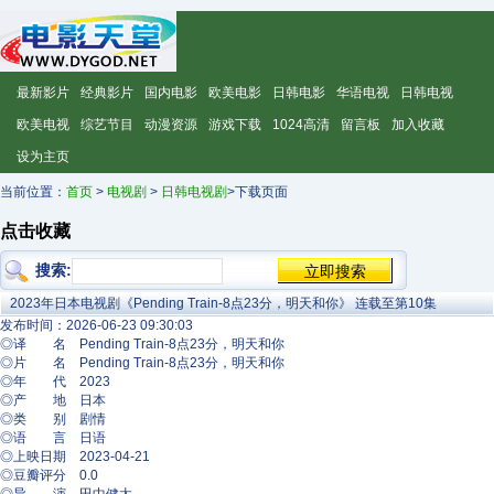
最新影片
经典影片
国内电影
欧美电影
日韩电影
华语电视
日韩电视
欧美电视
综艺节目
动漫资源
游戏下载
1024高清
留言板
加入收藏
设为主页
当前位置：
首页
>
电视剧
>
日韩电视剧
>下载页面
点击收藏
搜索:
2023年日本电视剧《Pending Train-8点23分，明天和你》 连载至第10集
发布时间：2026-06-23 09:30:03
◎译 名 Pending Train-8点23分，明天和你
◎片 名 Pending Train-8点23分，明天和你
◎年 代 2023
◎产 地 日本
◎类 别 剧情
◎语 言 日语
◎上映日期 2023-04-21
◎豆瓣评分 0.0