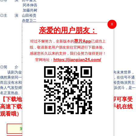
◎导 演 田中健太
冈本伸吾
加藤尚树
◎主 演 山田裕贵
赤楚卫二
X
上白石萌歌
亲爱的用户朋友：
井之胁海
古川琴音
荐片App
经过不懈努力，全新版本的
已成功上
藤原丈一郎
日向亘
线，敬请新老用户朋友前往官网进行下载体验。
片冈凛
感谢您长久以来的支持，我们会努力做得更好！
杉本哲太
https://jianpian24.com/
官网地址：
松雪泰子
◎简 介
该剧为金子ありさ编剧的原创作品。开往市中心的一节电车突然驶向未来世界，
偶然乘坐同一辆电车的互不相识的乘客们突然被卷入前所未闻的事件中，在信号不通
而且没有水和食物的极限状况下努力生活，想要回到原来的世界。山田裕贵饰演男主
角人气发型师萱岛直哉。 赤楚卫二饰演的是与主人公同乘一辆电车的白浜优斗，是一
名正直热血、有男子气概的年轻消防员。
【下载地址】本站专属下载器：点击下方链接 即可享受
高速下载和在线播放 专治迅雷无法下载（支持手机在线
观看哦）
第10集
第09集