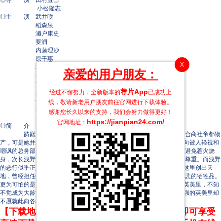
◎导 演 田村直己
小松隆志
◎主 演 武井咲
稻森泉
濑户康史
要润
内藤理沙
原干惠
X
杉本哲太
亲爱的用户朋友：
吹越满
浅野和之
荐片App
经过不懈努力，全新版本的
已成功上
麻生祐未
竹中直人
线，敬请新老用户朋友前往官网进行下载体验。
小泉孝太郎
感谢您长久以来的支持，我们会努力做得更好！
风间杜夫
https://jianpian24.com/
官网地址：
◎简 介
踌躇满志的职场新人吉井英美里（武井咲 饰）如愿加入大型综合商社帝都物
产，可是她并未被分配到第一志愿的精英部门纤维一课，而是来到了一向被人轻视和
嘲讽的总务部。总务部长高山彻太郎（竹中直人 饰）尽可能推诿责任，避免惹火烧
身，次长浅野诚（吹越满 饰）则满嘴跑火车，对同事尤其是女性极其不尊重。而浅野
的恶行似乎正是帝都物产长久以来的传统，女性无论多么能干都无法在这里创出天
地，曾经担任纤维一课课长的大泽百合子（稻森泉 饰）正是这样一个可悲的牺牲品。
更为可怕的是，公司内部的年龄歧视无处不在，面容姣好且青春靓丽的英美里，不知
不觉成为大龄女性同事的眼中钉，此外更被迫卷入连绵的纠纷之中。倔强的英美里却
不愿就此向各种不公低头…… 本片根据内馆牧子的小说改编。
【下载地址】本站专属下载器：点击下方链接 即可享受