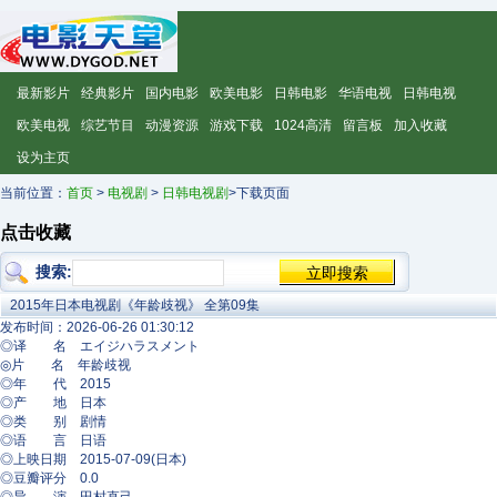
最新影片
经典影片
国内电影
欧美电影
日韩电影
华语电视
日韩电视
欧美电视
综艺节目
动漫资源
游戏下载
1024高清
留言板
加入收藏
设为主页
当前位置：
首页
>
电视剧
>
日韩电视剧
>下载页面
点击收藏
搜索:
2015年日本电视剧《年龄歧视》 全第09集
发布时间：2026-06-26 01:30:12
◎译 名 エイジハラスメント
◎片 名 年龄歧视
◎年 代 2015
◎产 地 日本
◎类 别 剧情
◎语 言 日语
◎上映日期 2015-07-09(日本)
◎豆瓣评分 0.0