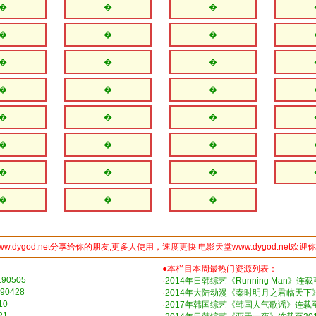
�
�
�
�
�
�
�
�
�
�
�
�
�
�
�
�
�
�
�
�
�
�
�
�
ww.dygod.net分享给你的朋友,更多人使用，速度更快 电影天堂www.dygod.net欢迎
●本栏目本周最热门资源列表：
90505
·
2014年日韩综艺《Running Man》连载至
0428
·
2014年大陆动漫《秦时明月之君临天下
10
·
2017年韩国综艺《韩国人气歌谣》连载至2