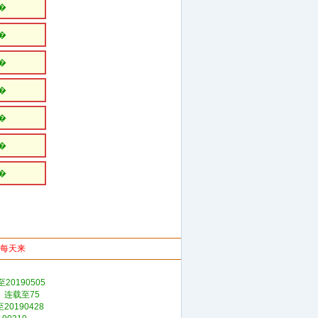
�
�
�
�
�
�
�
你每天来
20190505
》连载至75
0190428