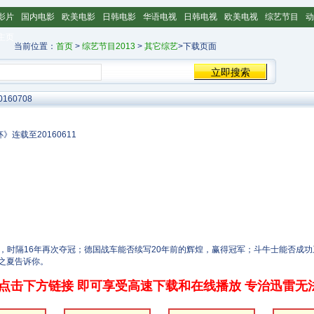
影片
国内电影
欧美电影
日韩电影
华语电视
日韩电视
欧美电视
综艺节目
动
主页
当前位置：
首页
>
综艺节目2013
>
其它综艺
>下载页面
60708
连载至20160611
利，时隔16年再次夺冠；德国战车能否续写20年前的辉煌，赢得冠军；斗牛士能否成
之夏告诉你。
点击下方链接 即可享受高速下载和在线播放 专治迅雷无