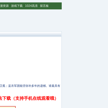
漫资源
游戏下载
1024高清
留言板
功卫冕；蓝衣军团能否弥补多年的遗憾。谁最具有
法下载（支持手机在线观看哦）