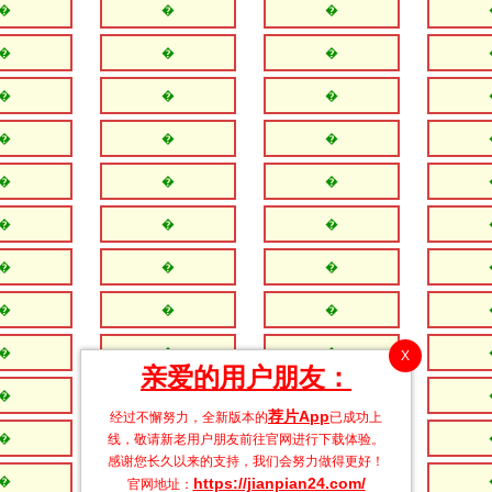
�
�
�
�
�
�
�
�
�
�
�
�
�
�
�
�
�
�
�
�
�
�
�
�
�
�
�
X
亲爱的用户朋友：
�
�
�
荐片App
经过不懈努力，全新版本的
已成功上
�
�
�
线，敬请新老用户朋友前往官网进行下载体验。
感谢您长久以来的支持，我们会努力做得更好！
�
�
�
https://jianpian24.com/
官网地址：