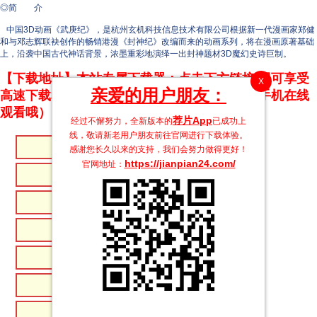
◎简 介
中国3D动画《武庚纪》，是杭州玄机科技信息技术有限公司根据新一代漫画家郑健
和与邓志辉联袂创作的畅销港漫《封神纪》改编而来的动画系列，将在漫画原著基础
上，沿袭中国古代神话背景，浓墨重彩地演绎一出封神题材3D魔幻史诗巨制。
【下载地址】本站专属下载器：点击下方链接 即可享受
X
亲爱的用户朋友：
高速下载和在线播放 专治迅雷无法下载（支持手机在线
观看哦）
荐片App
经过不懈努力，全新版本的
已成功上
线，敬请新老用户朋友前往官网进行下载体验。
�
�
感谢您长久以来的支持，我们会努力做得更好！
https://jianpian24.com/
官网地址：
�
�
�
�
�
�
�
�
�
�
�
�