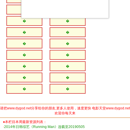
�
�
�
�
�
�
�
�
�
�
�
�
�
�
�
�
请把www.dygod.net分享给你的朋友,更多人使用，速度更快 电影天堂www.dygod.net
欢迎你每天来
●本栏目本周最新资源列表：
·
2014年日韩综艺《Running Man》连载至20190505