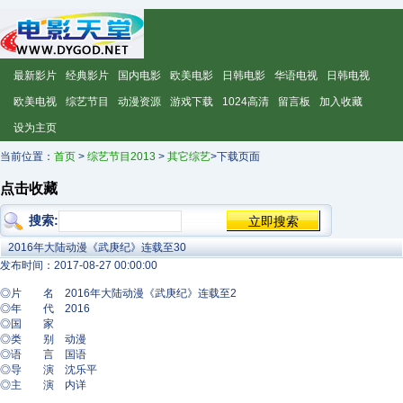
最新影片
经典影片
国内电影
欧美电影
日韩电影
华语电视
日韩电视
欧美电视
综艺节目
动漫资源
游戏下载
1024高清
留言板
加入收藏
设为主页
当前位置：
首页
>
综艺节目2013
>
其它综艺
>下载页面
点击收藏
搜索:
2016年大陆动漫《武庚纪》连载至30
发布时间：2017-08-27 00:00:00
◎片 名 2016年大陆动漫《武庚纪》连载至2
◎年 代 2016
◎国 家
◎类 别 动漫
◎语 言 国语
◎导 演 沈乐平
◎主 演 内详