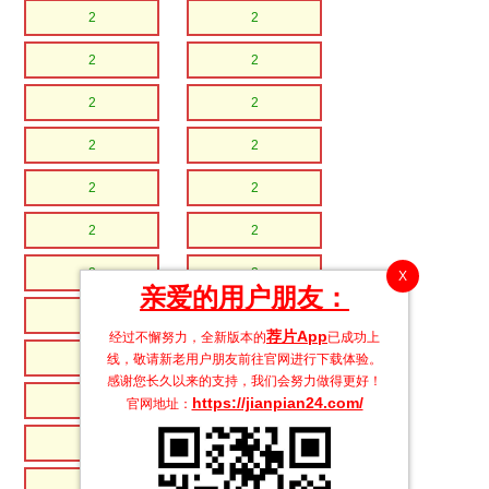
2
2
2
2
2
2
2
2
2
2
2
2
2
2
X
亲爱的用户朋友：
2
2
荐片App
经过不懈努力，全新版本的
已成功上
2
2
线，敬请新老用户朋友前往官网进行下载体验。
感谢您长久以来的支持，我们会努力做得更好！
2
2
https://jianpian24.com/
官网地址：
2
2
2
2