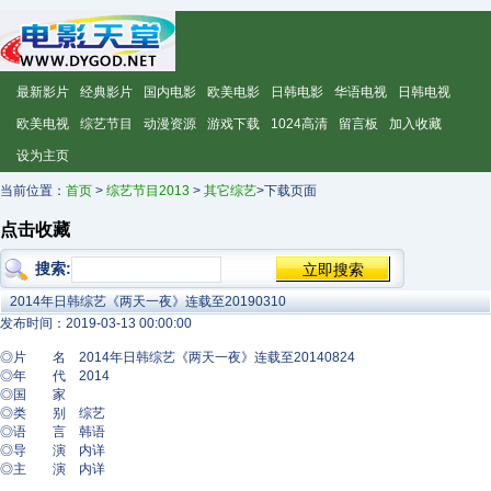
最新影片
经典影片
国内电影
欧美电影
日韩电影
华语电视
日韩电视
欧美电视
综艺节目
动漫资源
游戏下载
1024高清
留言板
加入收藏
设为主页
当前位置：
首页
>
综艺节目2013
>
其它综艺
>下载页面
点击收藏
搜索:
2014年日韩综艺《两天一夜》连载至20190310
发布时间：2019-03-13 00:00:00
◎片 名 2014年日韩综艺《两天一夜》连载至20140824
◎年 代 2014
◎国 家
◎类 别 综艺
◎语 言 韩语
◎导 演 内详
◎主 演 内详