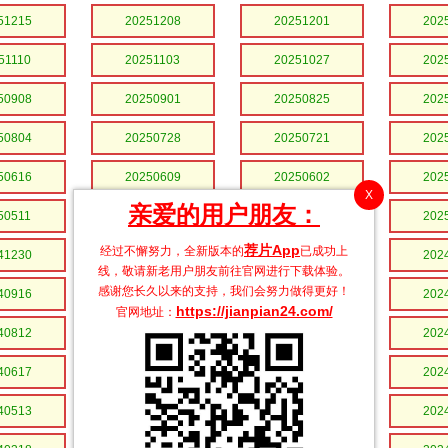
51215
20251208
20251201
202
51110
20251103
20251027
202
50908
20250901
20250825
202
50804
20250728
20250721
202
50616
20250609
20250602
202
X
亲爱的用户朋友：
50511
20250505
20250428
202
荐片App
经过不懈努力，全新版本的
已成功上
41230
20241223
20241216
202
线，敬请新老用户朋友前往官网进行下载体验。
感谢您长久以来的支持，我们会努力做得更好！
40916
20240909
20240902
202
https://jianpian24.com/
官网地址：
40812
20240805
20240729
202
40617
20240610
20240603
202
40513
20240506
20240429
202