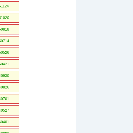
51124
51020
50818
50714
50526
50421
40930
40826
40701
40527
40401