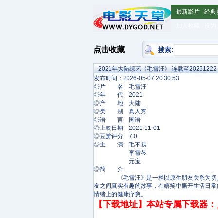
最新影片
经典
加入收藏
设为
点击收藏
搜索:
2021年大陆综艺《毛雪汪》 连载至20251222
发布时间：2026-05-07 20:30:53
◎片 名 毛雪汪
◎年 代 2021
◎产 地 大陆
◎类 别 真人秀
◎语 言 国语
◎上映日期 2021-11-01
◎豆瓣评分 7.0
◎主 演 毛不易
李雪琴
元宝
◎简 介
《毛雪汪》是一档以原生朋友关系为切入点的
友之间真实有趣的故事，在嬉笑中撕开生活日常
情绪上的健康疗愈。
【下载地址】本站专属下载器：