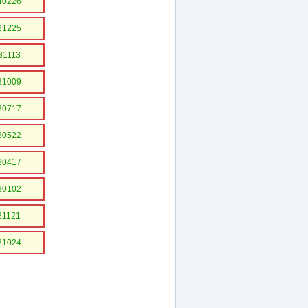
40226
31225
31113
31009
30717
30522
30417
30102
21121
21024