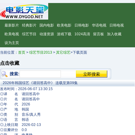
最新影片
经典影片
国内电影
欧美电影
日韩电影
华语电视
日韩电视
欧美电视
综艺节目
动漫资源
游戏下载
1024高清
留言板
加入收藏
设为主页
当前位置：
首页
>
综艺节目2013
>
其它综艺
>下载页面
点击收藏
搜索:
2026年韩国综艺《请回答高中》 连载至第09集
发布时间：2026-06-07 13:30:15
◎译 名 请回答高中
◎片 名 请回答高中
◎年 代 2026
◎产 地 韩国
◎类 别 音乐/真人秀
◎语 言 韩语
◎上映日期 2026-02-13
◎豆瓣评分 0.0