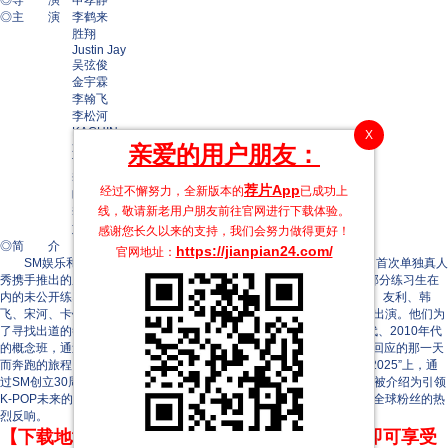
◎导 演 申孝静
◎主 演 李鹤来
胜翔
Justin Jay
吴弦俊
金宇霖
李翰飞
李松河
KACHIN
X
近藤貞治
亲爱的用户朋友：
TATA
李丹尼尔
荐片App
经过不懈努力，全新版本的
已成功上
晴太
线，敬请新老用户朋友前往官网进行下载体验。
李河民
刘在元
感谢您长久以来的支持，我们会努力做得更好！
◎简 介
https://jianpian24.com/
官网地址：
SM娱乐和制作公司Egg is Coming将为SM男练习生组“SMTR25”的首次单独真人
秀携手推出的穿越型成长综艺《请回答High School》，包括SMTR25部分练习生在
内的未公开练习生共有15人（尼古拉斯、COTTSHOW、贾斯汀、贤俊、友利、韩
飞、宋河、卡钦、沙达、塔塔、丹尼尔、Haruta、河民、查理、在元）出演。他们为
了寻找出道的答案，进入学校，分别被分配到上世纪90年代、2000年代、2010年代
的概念班，通过上课和生活感受着当时独有的感性和文化，为未来梦想回应的那一天
而奔跑的旅程。SMTR25今年1月在首尔举行的演唱会“SMTOWN LIVE2025”上，通
过SM创立30周年献礼舞台揭开面纱的SM所属跨国男练习生团队，之后被介绍为引领
K-POP未来的新一代艺人，引发了爆发性的话题。此次节目也有望获得全球粉丝的热
烈反响。
【下载地址】本站专属下载器：点击下方链接 即可享受