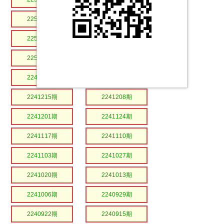
2250209期
2250202期
2250126期
2250119期
2250112期
2250105期
2241229期
2241222期
2241215期
2241208期
2241201期
2241124期
2241117期
2241110期
2241103期
2241027期
2241020期
2241013期
2241006期
2240929期
2240922期
2240915期