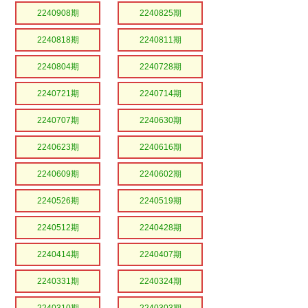
2240908期
2240825期
2240818期
2240811期
2240804期
2240728期
2240721期
2240714期
2240707期
2240630期
2240623期
2240616期
2240609期
2240602期
2240526期
2240519期
2240512期
2240428期
2240414期
2240407期
2240331期
2240324期