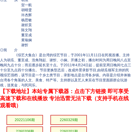
◎主 演 胡瓜
贺一航
胡晴雯
许杰辉
杨思敏
谢炘昊
陈文翔
董至成
黄瑜娴
谢忻
◎简 介
《综艺大集合》是台湾的综艺节目，于2001年11月11日在民视首播。主持
人为胡瓜、董至成、浩角翔起、谢忻、小娴。开播之初，播出时间为周日晚间八点至
晚间九点十分；而后逐步延长至十点。于2011年4月24日起，提前至周日晚间七点三
十分至九点四十分播出。 节目更换型态后，改成外景录影节目,由胡瓜领军主持的民
视综艺强档，该节目是一个乡土类节目，录影地点是台湾各乡镇。内容是介绍并体验
台湾各个角落的人文、美食、特产等。主持群以及艺人来宾在节目里面跟群众玩游
戏，送奖金，与民同乐。
【下载地址】本站专属下载器：点击下方链接 即可享受
高速下载和在线播放 专治迅雷无法下载（支持手机在线
观看哦）
20221106期
2260329期
2260208期
2260201期