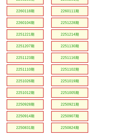
2260118期
2260111期
2260104期
2251228期
2251221期
2251214期
2251207期
2251130期
2251123期
2251116期
2251110期
2251102期
2251026期
2251019期
2251012期
2251005期
2250928期
2250921期
2250914期
2250907期
2250831期
2250824期