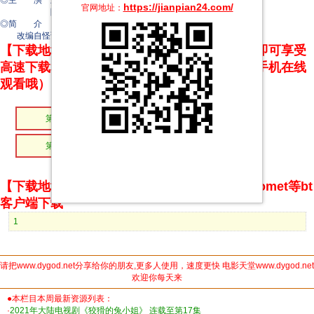
◎主 演 王涵
https://jianpian24.com/
官网地址：
陈外
◎简 介
改编自怪诞的表哥在起点中文网连载的小说《终宋》。
【下载地址】本站专属下载器：点击下方链接 即可享受
高速下载和在线播放 专治迅雷无法下载（支持手机在线
观看哦）
第04集
第03集
第02集
第01集
【下载地址】magnet推荐使用utorrent、BitComet等bt
客户端下载
1
请把www.dygod.net分享给你的朋友,更多人使用，速度更快 电影天堂www.dygod.net
欢迎你每天来
●本栏目本周最新资源列表：
·
2021年大陆电视剧《狡猾的兔小姐》 连载至第17集