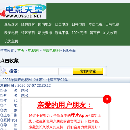
最新影片
经典影片
国内电影
欧美电影
日韩电影
华语电视
日韩电视
欧美电视
综艺节目
动漫资源
游戏下载
1024高清
留言板
加入收藏
设为主页
当前位置：
首页
>
电视剧
>
华语电视剧
>下载页面
点击收藏
搜索:
2026年国产电视剧《终宋》 连载至第04集
发布时间：2026-07-07 23:30:12
◎译 名 终宋
◎片 名 终宋
X
◎年 代 2026
亲爱的用户朋友：
◎产 地 中国大陆
◎类 别 剧情
荐片App
◎上映日期 2026-02-04(中国大陆)
经过不懈努力，全新版本的
已成功上
◎豆瓣评分 0.0
线，敬请新老用户朋友前往官网进行下载体验。
◎导 演 一航
感谢您长久以来的支持，我们会努力做得更好！