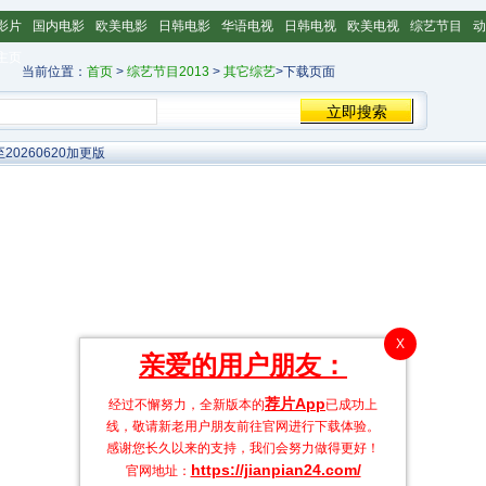
影片
国内电影
欧美电影
日韩电影
华语电视
日韩电视
欧美电视
综艺节目
动
主页
当前位置：
首页
>
综艺节目2013
>
其它综艺
>下载页面
0260620加更版
X
亲爱的用户朋友：
荐片App
经过不懈努力，全新版本的
已成功上
线，敬请新老用户朋友前往官网进行下载体验。
感谢您长久以来的支持，我们会努力做得更好！
https://jianpian24.com/
官网地址：