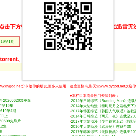
点击下方链接 即可享受高速下载和在线播放 专治迅雷无
619第1期
rrent、BitComet等bt客户端下载
ww.dygod.net分享给你的朋友,更多人使用，速度更快 电影天堂www.dygod.net欢迎
●本栏目本周最热门资源列表：
20260620加更版
·
2014年日韩综艺《Running Man》连载至
至第19集
·
2014年大陆动漫《秦时明月之君临天下
619第4期
·
2017年韩国综艺《韩国人气歌谣》连载至2
11上
·
2014年日韩综艺《两天一夜》连载至2019
60609先导片
·
2017年大陆动漫《少年锦衣卫2》连载至
12集
·
2016年大陆动漫《武庚纪》连载至30
集
·
2017年韩国综艺《无限挑战》连载至2018