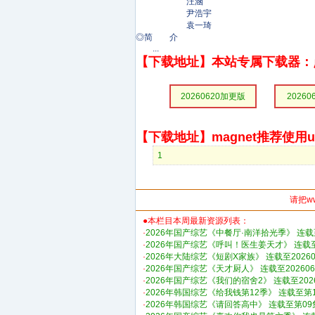
汪涵
尹浩宇
袁一琦
◎简 介
...
【下载地址】本站专属下载器：
20260620加更版
20260
【下载地址】magnet推荐使用uto
1
请把w
●本栏目本周最新资源列表：
·
2026年国产综艺《中餐厅·南洋拾光季》 连载至
·
2026年国产综艺《呼叫！医生姜天才》 连载
·
2026年大陆综艺《短剧X家族》 连载至20260
·
2026年国产综艺《天才厨人》 连载至202606
·
2026年国产综艺《我们的宿舍2》 连载至202
·
2026年韩国综艺《给我钱第12季》 连载至第
·
2026年韩国综艺《请回答高中》 连载至第09