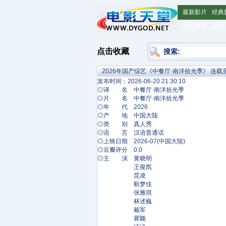
最新影片
经典
加入收藏
设为
点击收藏
搜索:
2026年国产综艺《中餐厅·南洋拾光季》 连载至2
发布时间：2026-06-20 21:30:10
◎译 名 中餐厅·南洋拾光季
◎片 名 中餐厅·南洋拾光季
◎年 代 2026
◎产 地 中国大陆
◎类 别 真人秀
◎语 言 汉语普通话
◎上映日期 2026-07(中国大陆)
◎豆瓣评分 0.0
◎主 演 黄晓明
王俊凯
昆凌
靳梦佳
张雅琪
林述巍
戴军
瞿颖