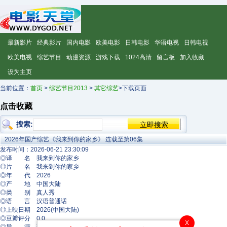
最新影片
经典影片
国内电影
欧美电影
日韩电影
华语电视
日韩电视
欧美电视
综艺节目
动漫资源
游戏下载
1024高清
留言板
加入收藏
设为主页
当前位置：
首页
>
综艺节目2013
>
其它综艺
>下载页面
点击收藏
搜索:
2026年国产综艺《我来到你的家乡》 连载至第06集
发布时间：2026-06-21 23:30:09
◎译 名 我来到你的家乡
◎片 名 我来到你的家乡
◎年 代 2026
◎产 地 中国大陆
◎类 别 真人秀
◎语 言 汉语普通话
◎上映日期 2026(中国大陆)
◎豆瓣评分 0.0
X