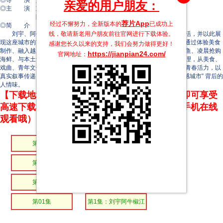
◎导 演 萧寒
亲爱的用户朋友：
◎主 演 刘宇
阿牛
荐片App
经过不懈努力，全新版本的
已成功上
◎简 介
刘宇、阿牛两位嘉宾深入浙江省台州市椒江区，沉浸式体验当地生活，并以此展
线，敬请新老用户朋友前往官网进行下载体验。
现这座城市的市井温度与文化厚度。这两位嘉宾将化身地道 “台州人”，通过体验美食
感谢您长久以来的支持，我们会努力做得更好！
制作、融入越剧班生活、筹备农村流水席、海鲜排档跑堂、随船出海捕鱼、凌晨抢购
https://jianpian24.com/
官网地址：
海鲜、与本土青年乐队互动等一系列朴素生动的实践，逐步走进城市肌理，从美食、
戏曲、青年文化等多维度切入，生动呈现台州的市井烟火、人文传承与青春活力，以
真实叙事传递台州 “大气、和气、硬气、灵气” 的地域精神，探寻 “幸福感城市” 背后的
人情味。
【下载地址】本站专属下载器：点击下方链接 即可享受
高速下载和在线播放 专治迅雷无法下载（支持手机在线
观看哦）
第06集
第05集
第04集
第03集
第02集
第2集：刘宇学习耍花
枪
第01集
第1集：刘宇阿牛椒江
生活初体验